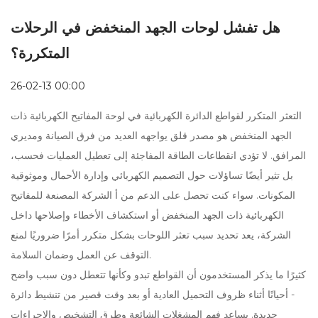
هل تفشل لوحات الجهد المنخفض في الرحلات
المتكررة؟
26-02-13 00:00
التعثر المتكرر لقواطع الدائرة الكهربائية في
لوحة المفاتيح الكهربائية ذات
الجهد المنخفض
هو مصدر قلق يواجهه العديد من فرق الصيانة ومديري
المرافق. لا تؤدي انقطاعات الطاقة المفاجئة إلى تعطيل العمليات فحسب،
بل تثير أيضًا تساؤلات حول التصميم الكهربائي وإدارة الأحمال وموثوقية
المكونات. سواء كنت تحصل على الدعم من أ
الشركة المصنعة للمفاتيح
الكهربائية ذات الجهد المنخفض
أو استكشاف الأخطاء وإصلاحها داخل
الشركة، يعد تحديد سبب تعثر اللوحات بشكل متكرر أمرًا ضروريًا لمنع
التوقف عن العمل وضمان السلامة.
كثيرًا ما يذكر المستخدمون أن القواطع تبدو وكأنها تتعطل دون سبب واضح
- أحيانًا أثناء ظروف التحميل العادية أو بعد وقت قصير من تنشيط دائرة
جديدة. يساعد فهم المشغلات الشائعة وطرق التشخيص والإجراءات