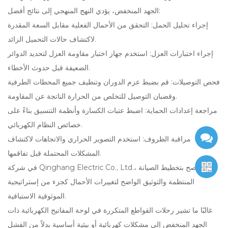
الجهد المنخفض، يؤدي النهج المنهجي إلى نتائج أفضل:
إجراء تحليل الحمل: التحقق من الأحمال الفعلية مقابل السعة المقدرة
لاكتشاف حالات التحميل الزائد.
إجراء اختبارات العزل: استخدم جهاز اختبار مقاومة العزل لتحديد الدوائر
الضعيفة قبل حدوث الأخطاء.
فحص التوصيلات: قم بضبط عزم الدوران وتنظيف جميع المحطات الطرفية
وقضبان التوصيل للتخلص من الحرارة الناتجة عن المقاومة.
مراجعة إعدادات الحماية: اضبط عتبات الكسارة وأنظمة التنسيق بناءً على
خصائص النظام الكهربائي.
مراقبة الظروف: استخدم التصوير الحراري والاتجاهات لاكتشاف
المشكلات المحتملة قبل تفاقمها.
في شركة Qinghang Electric Co., Ltd.، ننصح بتخطيط الصيانة
المنتظمة والتوثيق الواضح لتغييرات الأحمال كجزء من إستراتيجية
الموثوقية الاستباقية.
غالبًا ما تشير رحلات القواطع المتكررة في لوحة المفاتيح الكهربائية ذات
الجهد المنخفض إلى مشكلات كهربائية أو بيئية أساسية بدلاً من الفشل