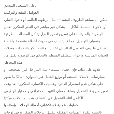
على التشغيل المتسق.
العوامل البيئية والتركيب
يمكن أن تساهم الظروف البيئية — مثل الرطوبة العالية، أو دخول الغبار،
أو الأجواء المسببة للتآكل — بشكل غير مباشر في التعثر المتكرر. تعمل
الرطوبة والملوثات على تسريع تدهور العزل وتآكل المحطات الطرفية
وقضبان التوصيل، مما قد يتسبب في حدوث أخطاء متقطعة وأخطاء
تحاكي ظروف التحميل الزائد. إن اختيار المفاتيح الكهربائية ذات معدلات
الحماية المناسبة وإجراء التنظيف المنتظم والتحكم في الرطوبة يقلل من
هذه المخاطر.
علاوة على ذلك، فإن أخطاء التثبيت - مثل المراحل غير الصحيحة، أو
ممارسات الأسلاك السيئة، أو توزيع الحمل غير المتوازن - غالبًا ما تظهر
على شكل عدم استقرار الدائرة وعمليات الكسارة المتكررة بعد وقت
قصير من بدء التشغيل. يساعد ضمان التثبيت الاحترافي والاختبار الوظيفي
الكامل أثناء التشغيل في اكتشاف هذه المشكلات مبكرًا.
خطوات عملية لاستكشاف أخطاء الرحلات وإصلاحها
بالنسبة للفرق الميدانية المكلفة بتقليل الرحلات المتكررة في لوحات