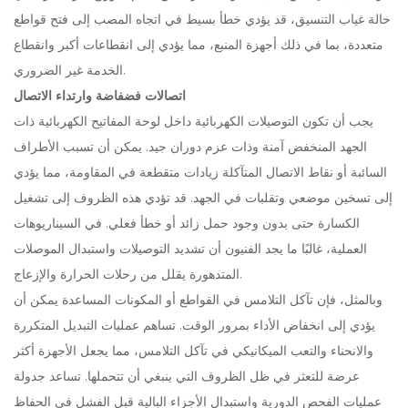
حالة غياب التنسيق، قد يؤدي خطأ بسيط في اتجاه المصب إلى فتح قواطع
متعددة، بما في ذلك أجهزة المنبع، مما يؤدي إلى انقطاعات أكبر وانقطاع
الخدمة غير الضروري.
اتصالات فضفاضة وارتداء الاتصال
يجب أن تكون التوصيلات الكهربائية داخل لوحة المفاتيح الكهربائية ذات
الجهد المنخفض آمنة وذات عزم دوران جيد. يمكن أن تسبب الأطراف
السائبة أو نقاط الاتصال المتآكلة زيادات متقطعة في المقاومة، مما يؤدي
إلى تسخين موضعي وتقلبات في الجهد. قد تؤدي هذه الظروف إلى تشغيل
الكسارة حتى بدون وجود حمل زائد أو خطأ فعلي. في السيناريوهات
العملية، غالبًا ما يجد الفنيون أن تشديد التوصيلات واستبدال الموصلات
المتدهورة يقلل من رحلات الحرارة والإزعاج.
وبالمثل، فإن تآكل التلامس في القواطع أو المكونات المساعدة يمكن أن
يؤدي إلى انخفاض الأداء بمرور الوقت. تساهم عمليات التبديل المتكررة
والانحناء والتعب الميكانيكي في تآكل التلامس، مما يجعل الأجهزة أكثر
عرضة للتعثر في ظل الظروف التي ينبغي أن تتحملها. تساعد جدولة
عمليات الفحص الدورية واستبدال الأجزاء البالية قبل الفشل في الحفاظ