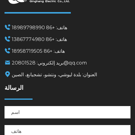
هاتف:
+86 18989798990
هاتف:
+86 13867774980
هاتف:
+86 18958719505
20801528@qq.com
بريد إلكتروني:
العنوان:
بلدة ليوشي، ونتشو، تشجيانغ، الصين
الرسالة